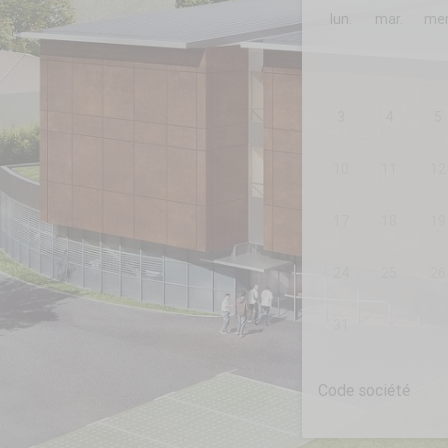
lun.
mar.
mer
3
4
5
10
11
12
17
18
19
24
25
26
31
Code société