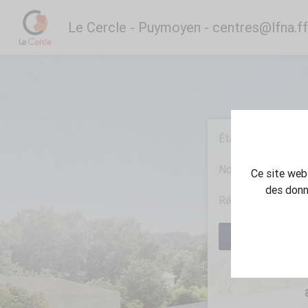
Le Cercle - Puymoyen - centres@lfna.ff
Établissement
Nombre de nuits
Ce site web 
des donn
Réserver du
RECHERCHER