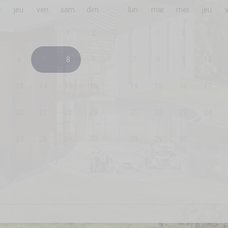
.
jeu.
ven.
sam.
dim.
lun.
mar.
mer.
jeu.
1
2
1
2
3
6
7
8
9
7
8
9
10
13
14
15
16
14
15
16
17
20
21
22
23
21
22
23
24
27
28
29
30
28
29
30