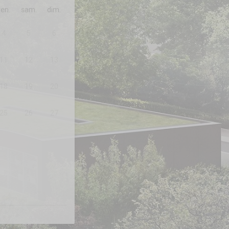
ven.
sam.
dim.
4
5
6
11
12
13
18
19
20
25
26
27