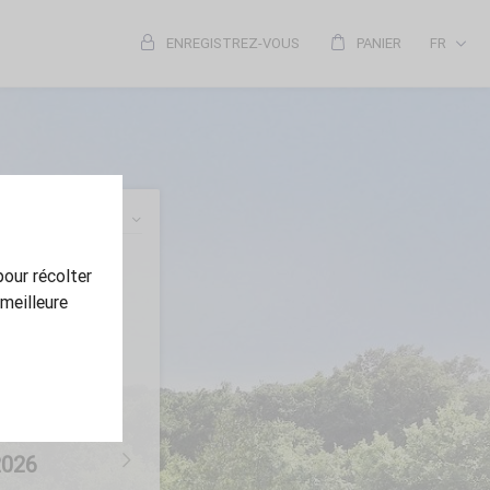
ENREGISTREZ-VOUS
PANIER
FR
pour récolter
meilleure
2026